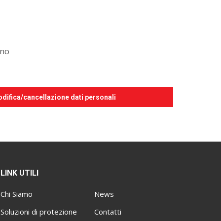
rno
difica/cancellazione dati personali
LINK UTILI
Chi Siamo
News
Soluzioni di protezione
Contatti